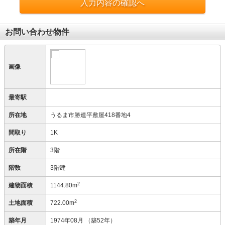
入力内容の確認へ
お問い合わせ物件
画像
最寄駅
所在地
うるま市勝連平敷屋418番地4
間取り
1K
所在階
3階
階数
3階建
2
建物面積
1144.80m
2
土地面積
722.00m
築年月
1974年08月
（築52年）