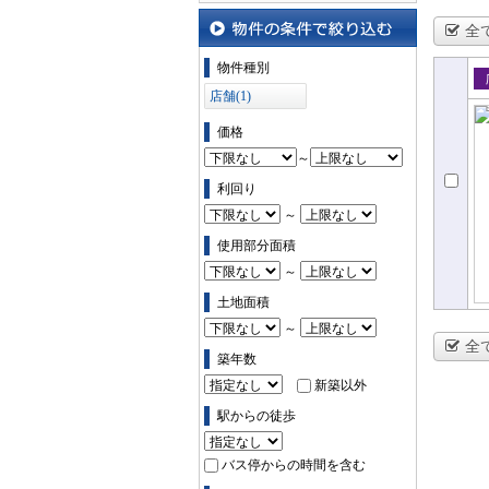
沿線・駅から探す
全
物件の条件で絞り込む
物件種別
店舗(1)
売
価格
～
利回り
～
使用部分面積
～
土地面積
～
全
築年数
新築以外
駅からの徒歩
バス停からの時間を含む