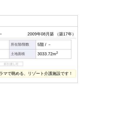
－
2009年08月築
（築17年）
5階
/
－
所在階/階数
2
3033.72m
土地面積
ラマで眺める、リゾート介護施設です！