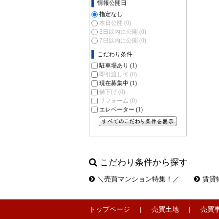
情報公開日
指定なし
本日公開
(0)
3日以内に公開
(0)
7日以内に公開
(0)
こだわり条件
駐車場あり
(1)
即引渡し可
(0)
現在募集中
(1)
値下げ
(0)
リフォーム
(0)
エレベーター
(1)
すべてのこだわり条件を見る
こだわり条件から探す
＼売買マンション特集！／
賃貸
トップページ
売買土地
売買