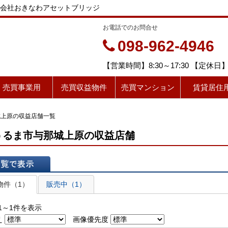
会社おきなわアセットブリッジ
お電話でのお問合せ
098-962-4946
【営業時間】8:30～17:30 【定
売買事業用
売買収益物件
売買マンション
賃貸居住
城上原の収益店舗一覧
うるま市与那城上原の収益店舗
表示
物件（1）
販売中（1）
1～1件を表示
え
画像優先度