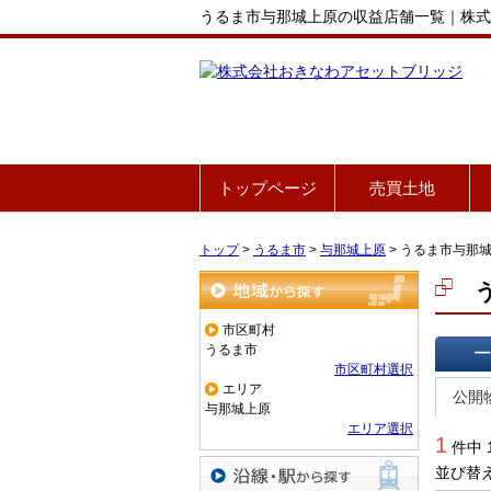
うるま市与那城上原の収益店舗一覧｜株式
トップページ
売買土地
トップ
>
うるま市
>
与那城上原
>
うるま市与那
地域から探す
市区町村
うるま市
市区町村選択
一覧で
エリア
公開
与那城上原
エリア選択
1
件中 
並び替