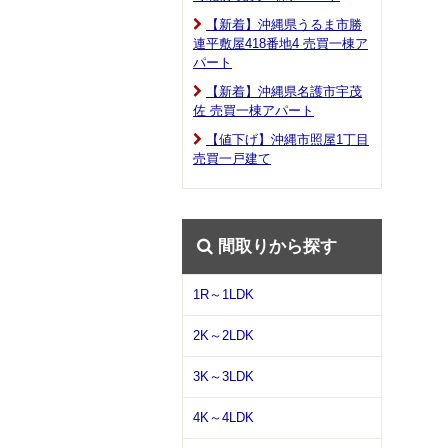
【新着】沖縄県うるま市勝
連平敷屋418番地4 売買一棟ア
パート
【新着】沖縄県名護市宇茂
佐 売買一棟アパート
【値下げ】沖縄市照屋1丁目
売買一戸建て
間取りから探す
1R～1LDK
2K～2LDK
3K～3LDK
4K～4LDK