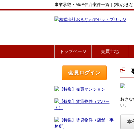
事業承継・M&A仲介案件一覧｜(株)おき
トップページ
売買土地
会員ログイン
おきな
い。
本