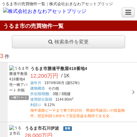
うるま市の売買物件一覧｜株式会社おきなわアセットブリッジ
うるま市の売買物件一覧
検索条件を変更
3
件
うるま市勝連平敷屋418番地4
12,200万円
/ 1K
築年月
1974年08月
(築52年)
建物構造
その他
所在階/階数
3階
/
3階建
一棟アパート
2
使用部分面積
1144.80m
利回り
9.12%
海中道路ビーチまで車で約10分、県道8号線沿いの収益物
件。想定利回り約9％で安定収益を期待できる全…
うるま市石川伊波
新着
28,000万円