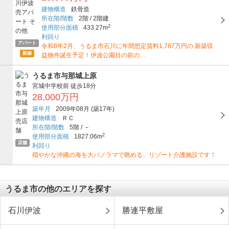
建物構造
鉄骨造
所在階/階数
2階
/
2階建
2
使用部分面積
433.27m
利回り
アパート
令和8年2月、うるま市石川に年間想定賃料1,787万円の 新築収
新築
益物件誕生予定！伊波公園目の前の…
うるま市与那城上原
宮城中学校前
徒歩18分
28,000万円
築年月
2009年08月
(築17年)
建物構造
ＲＣ
所在階/階数
5階
/
－
2
使用部分面積
1827.06m
店舗
利回り
穏やかな沖縄の海を大パノラマで眺める、リゾート介護施設です！
うるま市の他のエリアを探す
石川伊波
勝連平敷屋